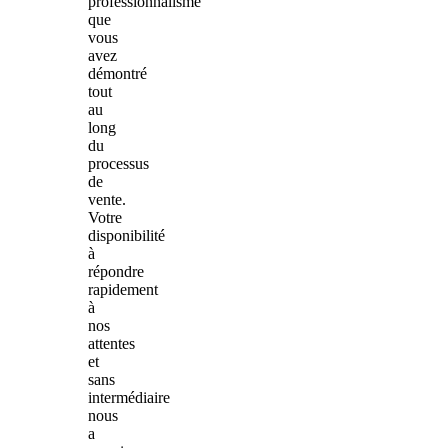
professionnalisme
que
vous
avez
démontré
tout
au
long
du
processus
de
vente.
Votre
disponibilité
à
répondre
rapidement
à
nos
attentes
et
sans
intermédiaire
nous
a